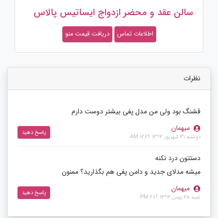
سالن عقد و محضر ازدواج ایساتیس پالاس
اطلاعات تماس
دریافت قیمت منو
نظرات
قشنگ بود ولی من مدل پفی بیشتر دوست دارم
میهمان
پاسخ دهید
دوشنبه 31 شهریور 1393 12:29 AM
دستتون درد نکنه
میشه مدلای جدید و دامن پفی هم بگذارید؟ ممنون
میهمان
پاسخ دهید
شنبه 25 بهمن 1393 2:19 PM