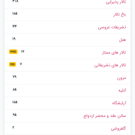
تالار پذیرایی
308
باغ تالار
185
تشریفات عروسی
124
هتل
19
تالار های ممتاز
vvip
17
تالار های تشریفاتی
vip
7
مزون
79
آتلیه
85
آرایشگاه
185
سالن عقد و محضر ازدواج
95
گلفروشی
2