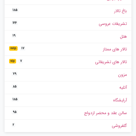
باغ تالار
185
تشریفات عروسی
124
هتل
19
تالار های ممتاز
vvip
17
تالار های تشریفاتی
vip
7
مزون
79
آتلیه
85
آرایشگاه
185
سالن عقد و محضر ازدواج
95
گلفروشی
2