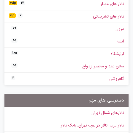
تالار های ممتاز
vvip
17
تالار های تشریفاتی
vip
7
مزون
79
آتلیه
85
آرایشگاه
185
سالن عقد و محضر ازدواج
95
گلفروشی
2
دسترسی های مهم
تالارهای شمال تهران
تالار غرب, تالار در غرب تهران, بانک تالار