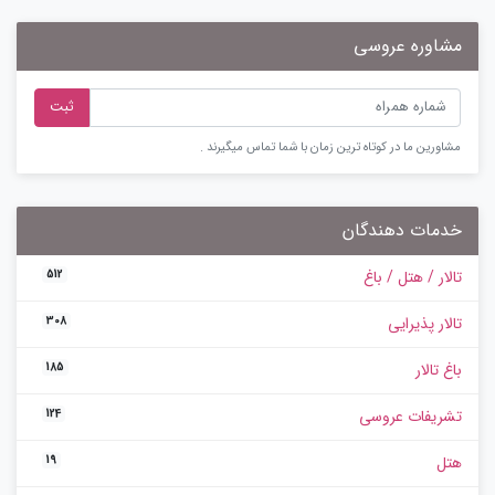
مشاوره عروسی
ثبت
مشاورین ما در کوتاه ترین زمان با شما تماس میگیرند .
خدمات دهندگان
تالار / هتل / باغ
512
تالار پذیرایی
308
باغ تالار
185
تشریفات عروسی
124
هتل
19