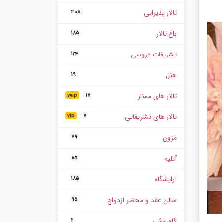
تالار پذیرایی
308
باغ تالار
185
تشریفات عروسی
124
هتل
19
تالار های ممتاز
vvip
17
تالار های تشریفاتی
vip
7
مزون
79
آتلیه
85
آرایشگاه
185
سالن عقد و محضر ازدواج
95
گلفروشی
2