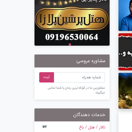
مشاوره عروسی
ثبت
مشاورین ما در کوتاه ترین زمان با شما تماس
میگیرند .
خدمات دهندگان
تالار / هتل / باغ
512