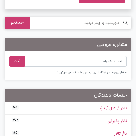
جستجو
مشاوره عروسی
ثبت
مشاورین ما در کوتاه ترین زمان با شما تماس میگیرند .
خدمات دهندگان
تالار / هتل / باغ
512
تالار پذیرایی
308
باغ تالار
185