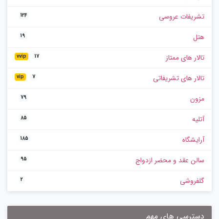
تشریفات عروسی
124
هتل
19
تالار های ممتاز
vvip
17
تالار های تشریفاتی
vip
7
مزون
79
آتلیه
85
آرایشگاه
185
سالن عقد و محضر ازدواج
95
گلفروشی
2
دسترسی های مهم