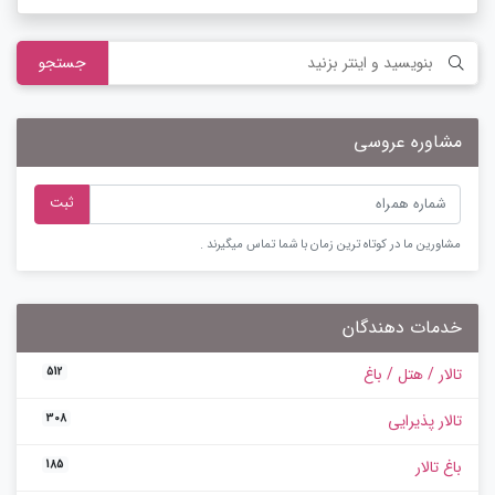
جستجو
مشاوره عروسی
ثبت
مشاورین ما در کوتاه ترین زمان با شما تماس میگیرند .
خدمات دهندگان
تالار / هتل / باغ
512
تالار پذیرایی
308
باغ تالار
185