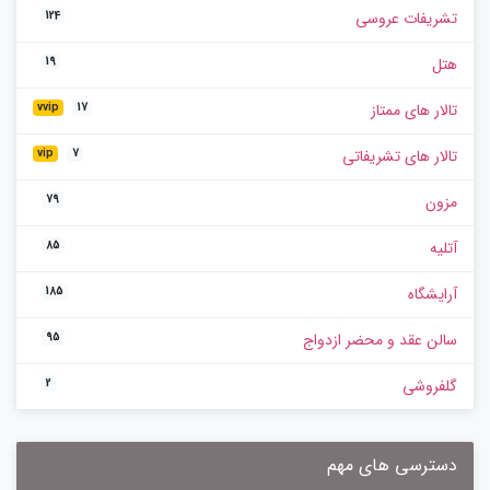
تشریفات عروسی
124
هتل
19
تالار های ممتاز
vvip
17
تالار های تشریفاتی
vip
7
مزون
79
آتلیه
85
آرایشگاه
185
سالن عقد و محضر ازدواج
95
گلفروشی
2
دسترسی های مهم