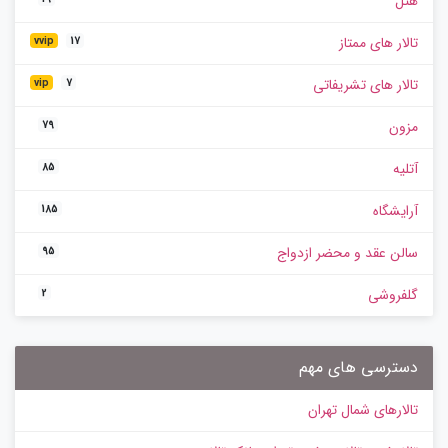
هتل
تالار های ممتاز
vvip
17
تالار های تشریفاتی
vip
7
مزون
79
آتلیه
85
آرایشگاه
185
سالن عقد و محضر ازدواج
95
گلفروشی
2
دسترسی های مهم
تالارهای شمال تهران