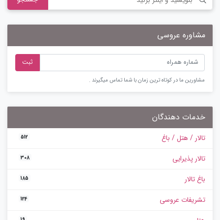
مشاوره عروسی
ثبت
مشاورین ما در کوتاه ترین زمان با شما تماس میگیرند .
خدمات دهندگان
تالار / هتل / باغ
512
تالار پذیرایی
308
باغ تالار
185
تشریفات عروسی
124
19