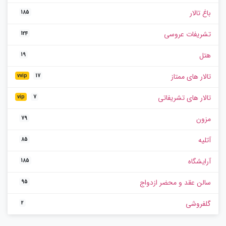
باغ تالار
185
تشریفات عروسی
124
هتل
19
تالار های ممتاز
vvip
17
تالار های تشریفاتی
vip
7
مزون
79
آتلیه
85
آرایشگاه
185
سالن عقد و محضر ازدواج
95
گلفروشی
2