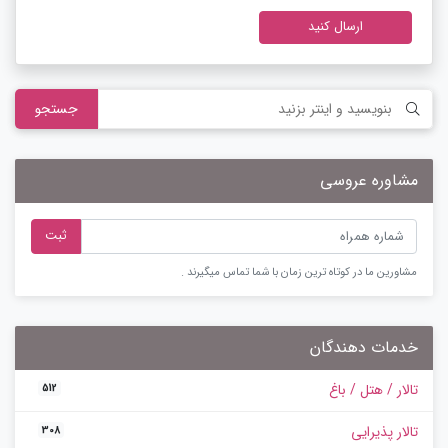
ارسال کنید
جستجو
مشاوره عروسی
ثبت
مشاورین ما در کوتاه ترین زمان با شما تماس میگیرند .
خدمات دهندگان
تالار / هتل / باغ
512
تالار پذیرایی
308