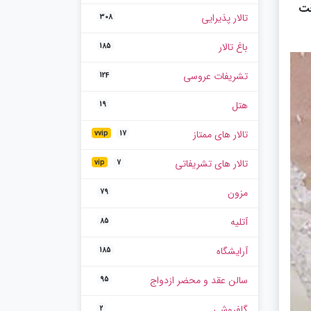
قت
تالار پذیرایی
308
باغ تالار
185
تشریفات عروسی
124
هتل
19
تالار های ممتاز
vvip
17
تالار های تشریفاتی
vip
7
مزون
79
آتلیه
85
آرایشگاه
185
سالن عقد و محضر ازدواج
95
گلفروشی
2