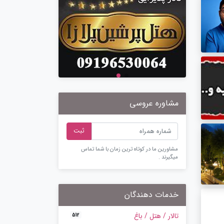
مشاوره عروسی
ثبت
مشاورین ما در کوتاه ترین زمان با شما تماس
میگیرند .
خدمات دهندگان
تالار / هتل / باغ
512