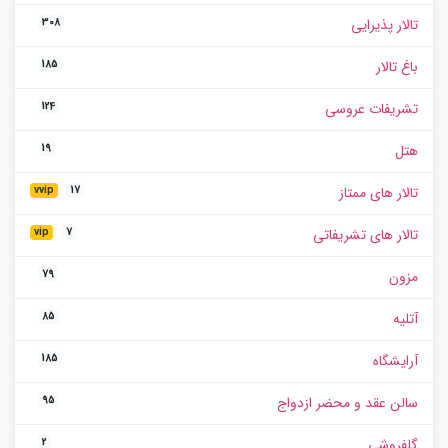
تالار پذیرایی
308
باغ تالار
185
تشریفات عروسی
124
هتل
19
تالار های ممتاز
vvip
17
تالار های تشریفاتی
vip
7
مزون
79
آتلیه
85
آرایشگاه
185
سالن عقد و محضر ازدواج
95
گلفروشی
2