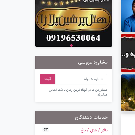
مشاوره عروسی
ثبت
مشاورین ما در کوتاه ترین زمان با شما تماس
میگیرند .
خدمات دهندگان
تالار / هتل / باغ
512