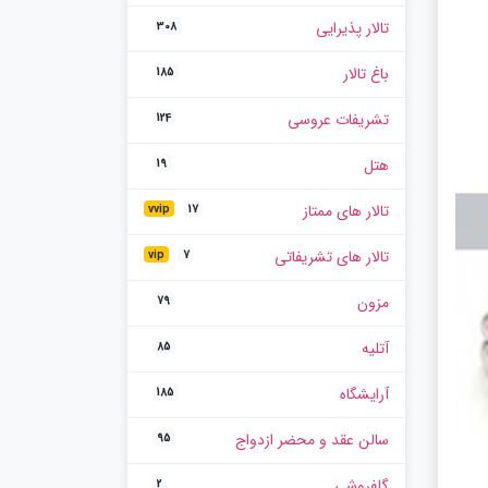
تالار پذیرایی
308
باغ تالار
185
تشریفات عروسی
124
هتل
19
تالار های ممتاز
vvip
17
تالار های تشریفاتی
vip
7
مزون
79
آتلیه
85
آرایشگاه
185
سالن عقد و محضر ازدواج
95
گلفروشی
2