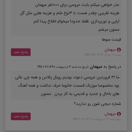
عذر خواهی میکنم بابت عروسی برای ۱۰۰۰نفر میهمان
هزینه تقریبی چقدر هست با ۳نوع شام و هزینه هایی مثل گل
ارایی و نورپردازی. فقط حدودا میخوام اطلاع پیدا کنم
ممنون میشم.
قیمت منوها
میهمان
پاسخ دهید
شنبه 11 خرداد 1398 2:32 AM
در پاسخ به
میهمان
تاریخ سه شنبه 3 اردیبهشت 1398 2:38 PM
ما ۳۱ فروردین عروسی دعوت بودیم رویال پالاس و همه چی عالی
بود مخصوصا موزیک قسمت خانوما حرف نداشت و همه آهنگ
های باحال و جدید و قدیمی به کار بردن . ممنون
شماره دیجی شون رو ندارید؟
میهمان
پاسخ دهید
چهارشنبه 4 اردیبهشت 1398 8:04 AM