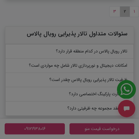
3
2
1
سئوالات متداول تالار پذیرایی رویال پالاس
تالار رویال پالاس در کدام منطقه قرار دارد؟
امکانات دیجیتال و نورپردازی تالار شامل چه مواردی است؟
ظرفیت تالار پذیرایی رویال پالاس چقدر است؟
آیا عمارت پارکینگ اختصاصی دارد؟
اتاق عقد مجموعه چه ظرفیتی دارد؟
درخواست قیمت منو
09121938016
جستجو