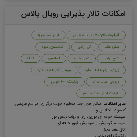
امکانات تالار پذیرایی رویال پالاس
ظرفیت تالار
: 50 نفر تا 1000 نفر
اتاق عقد مجزا
سفره عقد
گل آرایی
شستشوی میوه
شمع آرایی
کافی شاپ
آسانسور
LCD
ورودی ایام هفته: ندارد
ورودی آخر هفته: ندارد
ورودی اعیاد: ندارد
پارکینگ: 100 خودرو
ظرفیت اتاق عقد: 100 نفر
سایر امکانات:
سالن های چند منظوره جهت برگزاری مراسم عروسی،
کنسرت، اجلاس و...
سیستم حرفه ای نورپردازی و ربات رقص نور
سیستم گرمایش و سرمایش فوق حرفه ای
اتاق عقد مجزا
پارکینگ اختصاصی