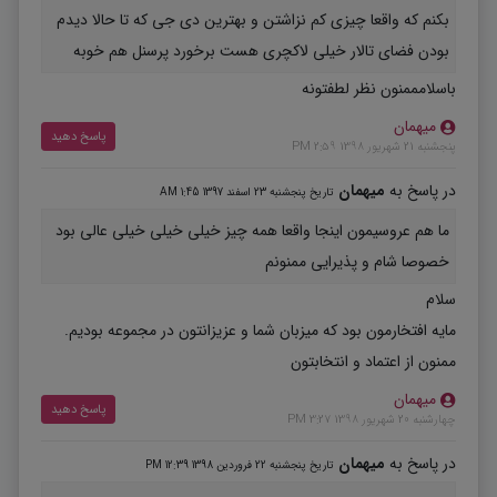
بکنم که واقعا چیزی کم نزاشتن و بهترین دی جی که تا حالا دیدم
بودن فضای تالار خیلی لاکچری هست برخورد پرسنل هم خوبه
باسلامممنون نظر لطفتونه
میهمان
پاسخ دهید
پنجشنبه 21 شهریور 1398 2:59 PM
در پاسخ به
میهمان
تاریخ پنجشنبه 23 اسفند 1397 1:45 AM
ما هم عروسیمون اینجا واقعا همه چیز خیلی خیلی خیلی عالی بود
خصوصا شام و پذیرایی ممنونم
سلام
مایه افتخارمون بود که میزبان شما و عزیزانتون در مجموعه بودیم.
ممنون از اعتماد و انتخابتون
میهمان
پاسخ دهید
چهارشنبه 20 شهریور 1398 3:27 PM
در پاسخ به
میهمان
تاریخ پنجشنبه 22 فروردین 1398 12:39 PM