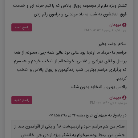
تشکر ویژه دارم از مجموعه رویال پالاس که با تیم حرفه ای و خدمات
فوق العادشون یه شب به یاد موندنی و برامون رقم زدن
میهمان
پاسخ دهید
چهارشنبه 2 بهمن 1398 9:03 PM
سلام. وقت بخیر.
مراسم ما خرداد ما اونجا بود عالی بود عالی همه چی، ممنونم از همه
پرسنل و آقای بهزادی و غلامی، خوشحالم از انتخاب خودم و همسرم
که برگزاری مراسم بهترین شب زندگیمون و رویال پالاس و انتخاب
کردیم.
پالاس بهترین انتخابه بدون شک.
میهمان
پاسخ دهید
دوشنبه 2 دی 1398 1:40 PM
در پاسخ به
میهمان
تاریخ دوشنبه 24 تیر 1398 1:55 PM
سلام من هم مراسم خودم اردیبهشت 98 و یکی از اقواممون بعد از
جشن من اینجا بوده میخوام یه تشکر ویژه از دی جی خانمش