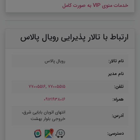
خدمات منوی VIP به صورت کامل
ارتباط با تالار پذیرایی رویال پالاس
نام تالار:
رویال پالاس
نام مدیر
تلفن:
77005515
,
77005516
همراه:
09121938016
انتهای اتوبان بابایی شرق،
آدرس:
خروجی بلوار بهشت
دسترسی: