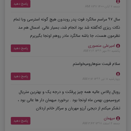
پاسخ دهید
جمعه 7 آبان 1400 7:37 AM
سال ۹۷ مراسم سالگرد فوت پدر رو‌بدون هیچ گونه استرسی و‌با تمام
نکات ریزی که‌گفته شد بود انجام شد، بسیار عالی. امسال هم مد
نظرمون هست، جا باشه سالگرد مادر رو‌هم اونجا بگیریرم
امیرعلی منصوری
پاسخ دهید
یکشنبه 20 مهر 1399 2:19 AM
سلام قیمت منوهارومیخواستم
پاسخ دهید
چهارشنبه 11 تیر 1399 2:12 AM
رویال پالاس عالیه همه چیز پرفکت و درجه یک و بهترین متریال
عروسیمون بهمن ماه اونجا بود . برخورد میهمان دار ها عالی بود ،
تشکر میکنم از دیجی آرزو مهربان و سرکار خانم اردلان
میهمان
پاسخ دهید
جمعه 2 اسفند 1398 3:43 AM