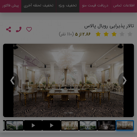
اطلاعات تماس
دریافت قیمت منو
تخفیف ویژه
تخفیف لحظه آخری
پیش فاکتور
تالار پذیرایی رویال پالاس
2.86 از 5
(110 نفر)
❯
❮