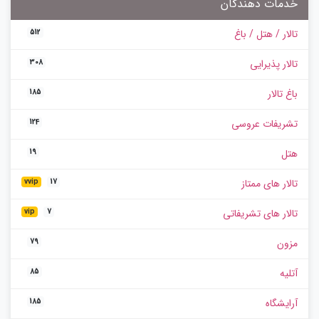
خدمات دهندگان
تالار / هتل / باغ
512
تالار پذیرایی
308
باغ تالار
185
تشریفات عروسی
124
هتل
19
تالار های ممتاز
vvip
17
تالار های تشریفاتی
vip
7
مزون
79
آتلیه
85
آرایشگاه
185