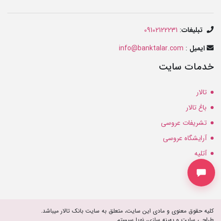
تبلیغات
:
09102122231
ایمیل
:
info@banktalar.com
خدمات سایت
تالار
باغ تالار
تشریفات عروسی
آرایشگاه عروسی
آتلیه
مزون
کلیه حقوق معنوی و مادی این سایت، متعلق به سایت بانک تالار میباشد.
طراحی سایت و بهینه سازی، نویا سیستم